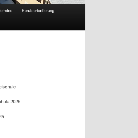
Termine
Berufsorientierung
elschule
chule 2025
25