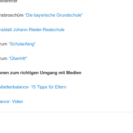
eilnehmer
onsbroschüre
“Die bayerische Grundschule”
nsblatt Johann-Rieder-Realschule
 zum
“Schulanfang”
 zum
“Übertritt”
ionen zum richtigen Umgang mit Medien
Medienbalance- 15 Tipps für Eltern
ance- Video