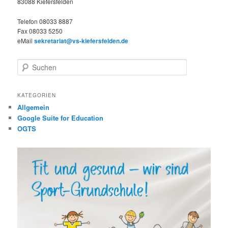
83088 Kiefersfelden
Telefon 08033 8887
Fax 08033 5250
eMail
sekretariat@vs-kiefersfelden.de
S
u
c
h
KATEGORIEN
e
Allgemein
n
Google Suite for Education
OGTS