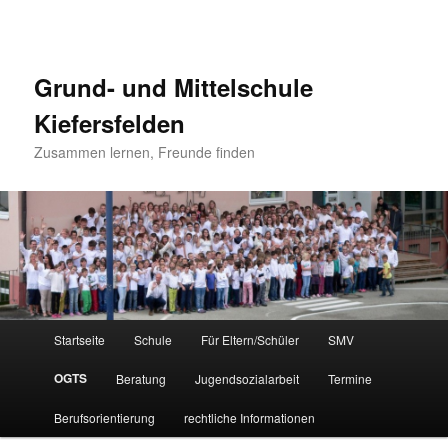
Grund- und Mittelschule
Kiefersfelden
Zusammen lernen, Freunde finden
Hauptmenü
Startseite
Schule
Für Eltern/Schüler
SMV
Zum
OGTS
Beratung
Jugendsozialarbeit
Termine
Inhalt
Berufsorientierung
rechtliche Informationen
wechseln