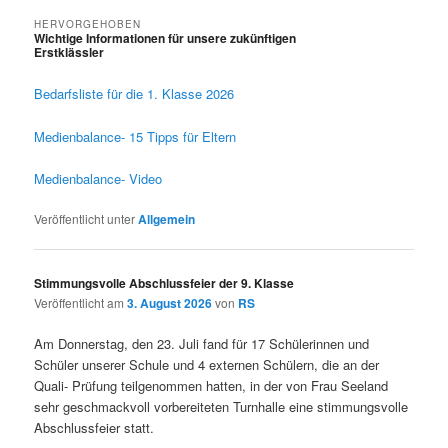
wechseln
HERVORGEHOBEN
Wichtige Informationen für unsere zukünftigen
Erstklässler
Veröffentlicht am
15. Juni 2026
von
RS
Bedarfsliste für die 1. Klasse 2026
Medienbalance- 15 Tipps für Eltern
Medienbalance- Video
Veröffentlicht unter
Allgemein
Stimmungsvolle Abschlussfeier der 9. Klasse
Veröffentlicht am
3. August 2026
von
RS
Am Donnerstag, den 23. Juli fand für 17 Schülerinnen und
Schüler unserer Schule und 4 externen Schülern, die an der
Quali- Prüfung teilgenommen hatten, in der von Frau Seeland
sehr geschmackvoll vorbereiteten Turnhalle eine stimmungsvolle
Abschlussfeier statt.