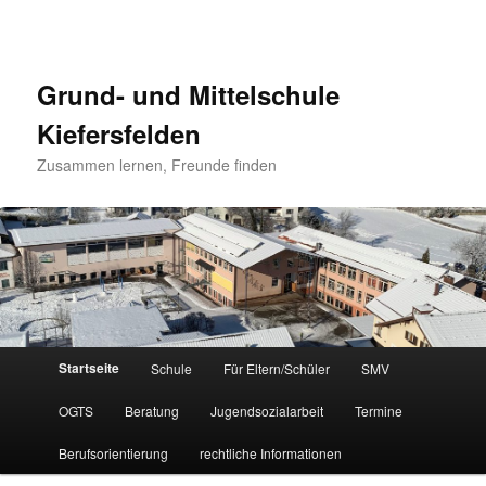
Grund- und Mittelschule
Kiefersfelden
Zusammen lernen, Freunde finden
Hauptmenü
Startseite
Schule
Für Eltern/Schüler
SMV
Zum
Zum
OGTS
Beratung
Jugendsozialarbeit
Termine
Inhalt
sekundären
Berufsorientierung
rechtliche Informationen
wechseln
Inhalt