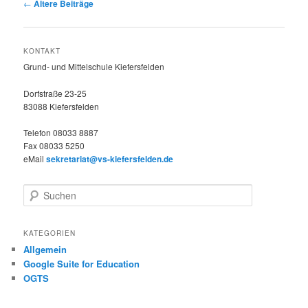
Beitrags-
←
Ältere Beiträge
Navigation
KONTAKT
Grund- und Mittelschule Kiefersfelden
Dorfstraße 23-25
83088 Kiefersfelden
Telefon 08033 8887
Fax 08033 5250
eMail
sekretariat@vs-kiefersfelden.de
S
u
c
h
KATEGORIEN
e
Allgemein
n
Google Suite for Education
OGTS