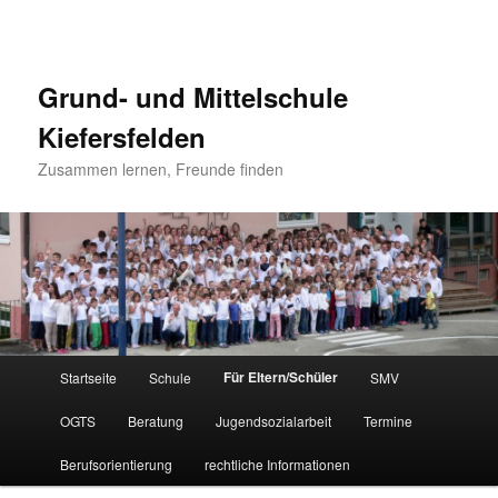
Grund- und Mittelschule
Kiefersfelden
Zusammen lernen, Freunde finden
Hauptmenü
Für Eltern/Schüler
Startseite
Schule
SMV
Zum
OGTS
Beratung
Jugendsozialarbeit
Termine
Inhalt
Berufsorientierung
rechtliche Informationen
wechseln