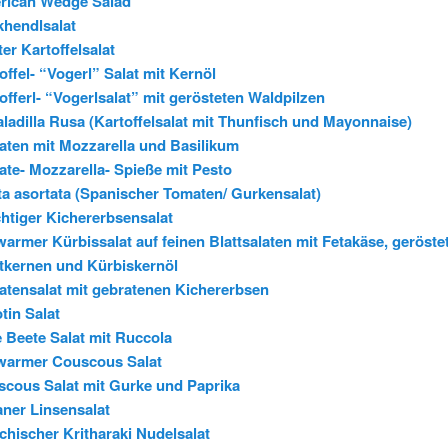
rican Wedge Salad
hendlsalat
er Kartoffelsalat
offel- “Vogerl” Salat mit Kernöl
offerl- “Vogerlsalat” mit gerösteten Waldpilzen
ladilla Rusa (Kartoffelsalat mit Thunfisch und Mayonnaise)
ten mit Mozzarella und Basilikum
te- Mozzarella- Spieße mit Pesto
ta asortata (Spanischer Tomaten/ Gurkensalat)
htiger Kichererbsensalat
armer Kürbissalat auf feinen Blattsalaten mit Fetakäse, geröste
tkernen und Kürbiskernöl
tensalat mit gebratenen Kichererbsen
tin Salat
 Beete Salat mit Ruccola
warmer Couscous Salat
cous Salat mit Gurke und Paprika
ner Linsensalat
chischer Kritharaki Nudelsalat