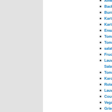
Ame
Back
Bunt
Kart
Kart
Ensa
Toma
Toma
sala
Fruc
Lauw
Sala
Toma
Karo
Rote
Lau
Cous
Vega
Grie