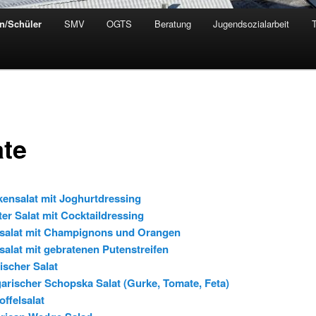
rn/Schüler
SMV
OGTS
Beratung
Jugendsozialarbeit
ate
ensalat mit Joghurtdressing
er Salat mit Cocktaildressing
dsalat mit Champignons und Orangen
salat mit gebratenen Putenstreifen
ischer Salat
arischer Schopska Salat (Gurke, Tomate, Feta)
offelsalat