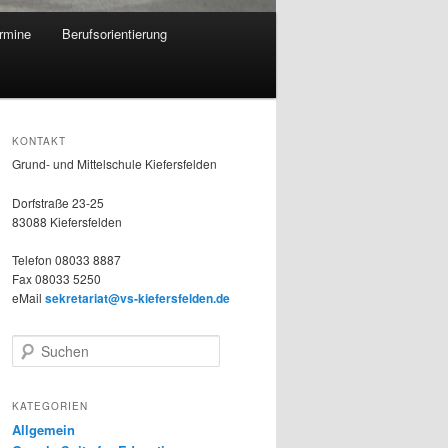
rmine
Berufsorientierung
KONTAKT
Grund- und Mittelschule Kiefersfelden
Dorfstraße 23-25
83088 Kiefersfelden
Telefon 08033 8887
Fax 08033 5250
eMail
sekretariat@vs-kiefersfelden.de
S
u
c
h
KATEGORIEN
e
Allgemein
n