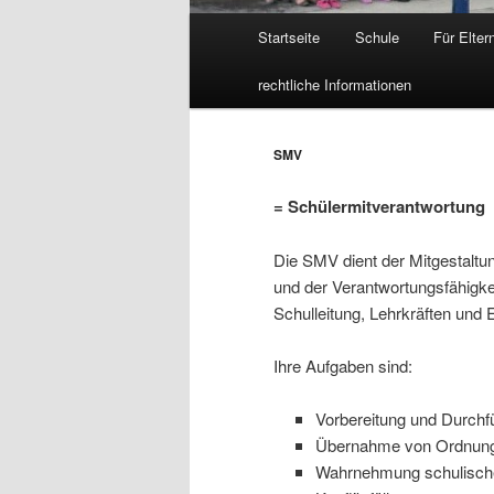
Hauptmenü
Startseite
Schule
Für Elter
Zum
rechtliche Informationen
Inhalt
wechseln
SMV
= Schülermitverantwortung
Die SMV dient der Mitgestaltu
und der Verantwortungsfähigke
Schulleitung, Lehrkräften und 
Ihre Aufgaben sind:
Vorbereitung und Durch
Übernahme von Ordnun
Wahrnehmung schulischer