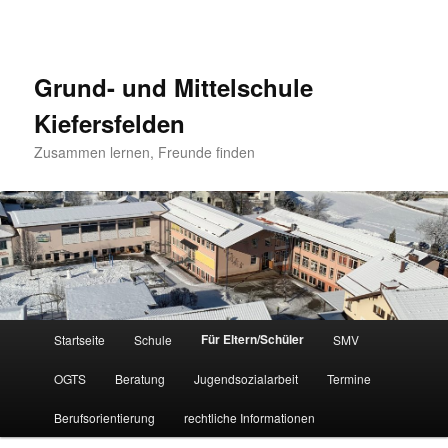
Grund- und Mittelschule
Kiefersfelden
Zusammen lernen, Freunde finden
Hauptmenü
Für Eltern/Schüler
Startseite
Schule
SMV
Zum
OGTS
Beratung
Jugendsozialarbeit
Termine
Inhalt
Berufsorientierung
rechtliche Informationen
wechseln