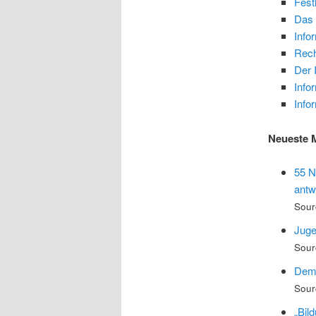
Fest
Das 
Info
Rech
Der 
Info
Info
Neueste 
55 N
antw
Sour
Juge
Sour
Demo
Sour
„Bil