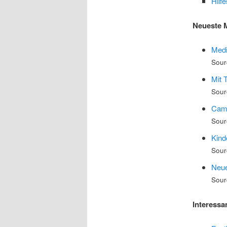
Hilf
Neueste 
Medi
Sour
Mit 
Sour
Camp
Sour
Kind
Sour
Neue
Sour
Interessa