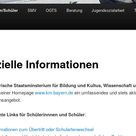
rn/Schüler
SMV
OGTS
Beratung
Jugendsozialarbeit
zielle Informationen
ische Staatsminsterium für Bildung und Kultus, Wissenschaft 
f seiner Homepage
www.km.bayern.de
ein umfassendes und stets akt
onsangebot.
nte Links für Schülerinnnen und Schüler
:
rmationen zum Übertritt oder Schulartenwechsel