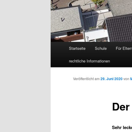
Hauptmenü
Startseite
Schule
Für Elter
Zum
rechtliche Informationen
Inhalt
wechseln
Veröffentlicht am
29. Juni 2020
von
Der
Sehr leck