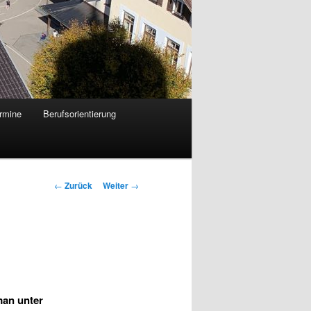
rmine
Berufsorientierung
Beitrags-
←
Zurück
Weiter
→
Navigation
man unter