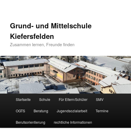
Grund- und Mittelschule
Kiefersfelden
Zusammen lernen, Freunde finden
Hauptmenü
Startseite
Schule
Für Eltern/Schüler
SMV
Zum
OGTS
Beratung
Jugendsozialarbeit
Termine
Inhalt
Berufsorientierung
rechtliche Informationen
wechseln