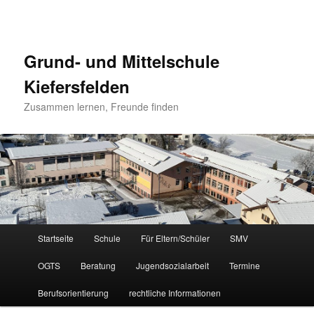
Grund- und Mittelschule
Kiefersfelden
Zusammen lernen, Freunde finden
Hauptmenü
Startseite
Schule
Für Eltern/Schüler
SMV
Zum
OGTS
Beratung
Jugendsozialarbeit
Termine
Inhalt
Berufsorientierung
rechtliche Informationen
wechseln