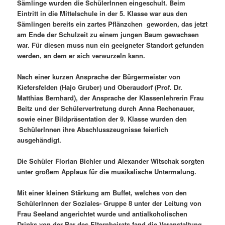
Sämlinge wurden die SchülerInnen eingeschult. Beim
Eintritt in die Mittelschule in der 5. Klasse war aus den
Sämlingen bereits ein zartes Pflänzchen geworden, das jetzt
am Ende der Schulzeit zu einem jungen Baum gewachsen
war. Für diesen muss nun ein geeigneter Standort gefunden
werden, an dem er sich verwurzeln kann.
Nach einer kurzen Ansprache der Bürgermeister von
Kiefersfelden (Hajo Gruber) und Oberaudorf (Prof. Dr.
Matthias Bernhard), der Ansprache der Klassenlehrerin Frau
Beitz und der Schülervertretung durch Anna Rechenauer,
sowie einer Bildpräsentation der 9. Klasse wurden den
SchülerInnen ihre Abschlusszeugnisse feierlich
ausgehändigt.
Die Schüler Florian Bichler und Alexander Witschak sorgten
unter großem Applaus für die musikalische Untermalung.
Mit einer kleinen Stärkung am Buffet, welches von den
SchülerInnen der Soziales- Gruppe 8 unter der Leitung von
Frau Seeland angerichtet wurde und antialkoholischen
Drinks von der Bar des Elternbeirats fand die Veranstaltung