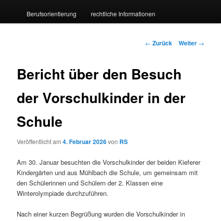
Berufsorientierung
rechtliche Informationen
wechseln
Beitrags-
←
Zurück
Weiter
→
Navigation
Bericht über den Besuch
der Vorschulkinder in der
Schule
Veröffentlicht am
4. Februar 2026
von
RS
Am 30. Januar besuchten die Vorschulkinder der beiden Kieferer
Kindergärten und aus Mühlbach die Schule, um gemeinsam mit
den Schülerinnen und Schülern der 2. Klassen eine
Winterolympiade durchzuführen.
Nach einer kurzen Begrüßung wurden die Vorschulkinder in