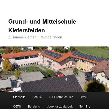
Grund- und Mittelschule
Kiefersfelden
Zusammen lernen, Freunde finden
Hauptmenü
Startseite
Schule
Für Eltern/Schüler
SMV
Zum
OGTS
Beratung
Jugendsozialarbeit
Termine
Inhalt