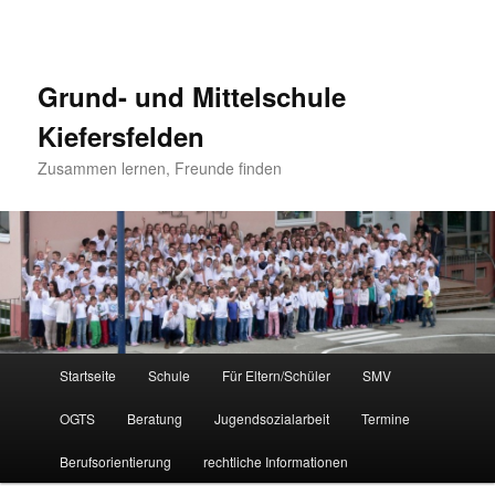
Grund- und Mittelschule
Kiefersfelden
Zusammen lernen, Freunde finden
Hauptmenü
Startseite
Schule
Für Eltern/Schüler
SMV
Zum
OGTS
Beratung
Jugendsozialarbeit
Termine
Inhalt
Berufsorientierung
rechtliche Informationen
wechseln