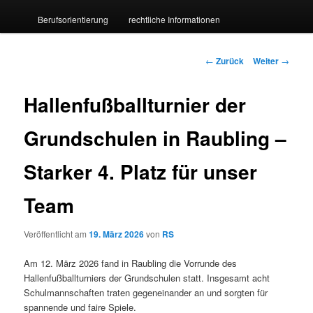
Berufsorientierung
rechtliche Informationen
wechseln
Beitrags-
←
Zurück
Weiter
→
Navigation
Hallenfußballturnier der
Grundschulen in Raubling –
Starker 4. Platz für unser
Team
Veröffentlicht am
19. März 2026
von
RS
Am 12. März 2026 fand in Raubling die Vorrunde des
Hallenfußballturniers der Grundschulen statt. Insgesamt acht
Schulmannschaften traten gegeneinander an und sorgten für
spannende und faire Spiele.