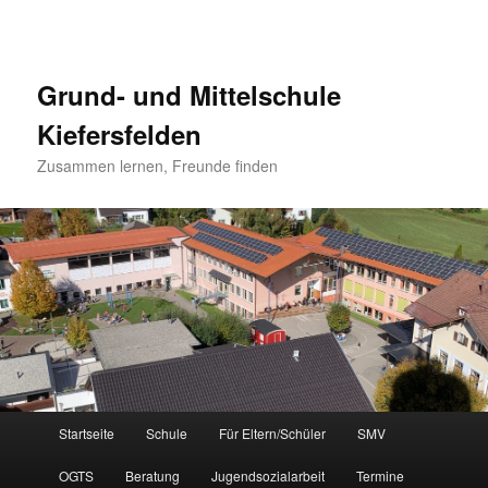
Grund- und Mittelschule
Kiefersfelden
Zusammen lernen, Freunde finden
Hauptmenü
Startseite
Schule
Für Eltern/Schüler
SMV
Zum
OGTS
Beratung
Jugendsozialarbeit
Termine
Inhalt