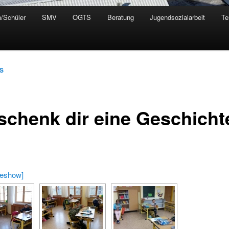
n/Schüler
SMV
OGTS
Beratung
Jugendsozialarbeit
Te
S
 schenk dir eine Geschicht
deshow]