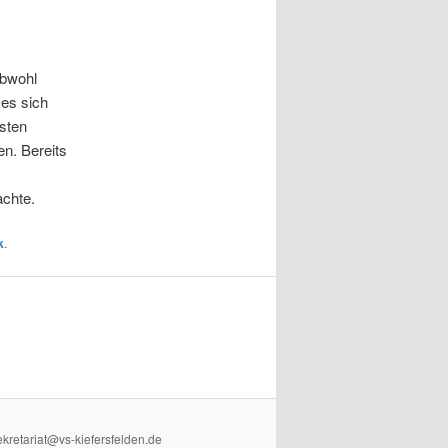
Obwohl
 es sich
sten
n. Bereits
achte.
k
.
ekretariat@vs-kiefersfelden.de