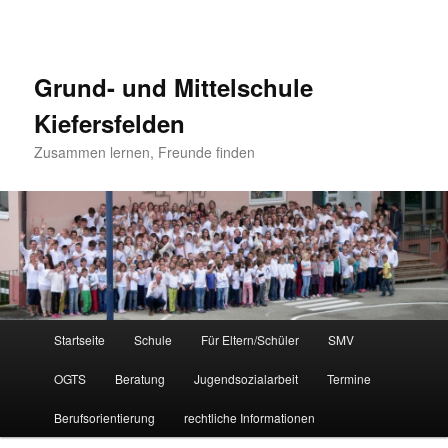
Grund- und Mittelschule
Kiefersfelden
Zusammen lernen, Freunde finden
Hauptmenü
Startseite
Schule
Für Eltern/Schüler
SMV
Zum
OGTS
Beratung
Jugendsozialarbeit
Termine
Inhalt
Berufsorientierung
rechtliche Informationen
wechseln