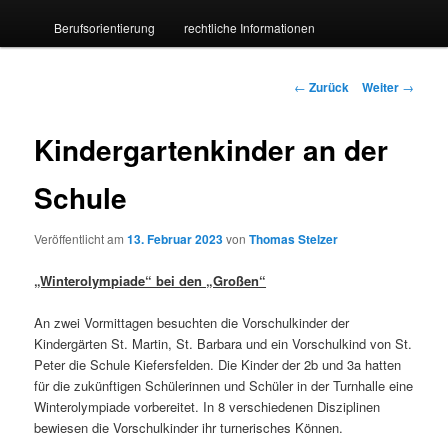
Berufsorientierung
rechtliche Informationen
wechseln
Beitrags-
←
Zurück
Weiter
→
Navigation
Kindergartenkinder an der
Schule
Veröffentlicht am
13. Februar 2023
von
Thomas Stelzer
„Winterolympiade“ bei den „Großen“
An zwei Vormittagen besuchten die Vorschulkinder der
Kindergärten St. Martin, St. Barbara und ein Vorschulkind von St.
Peter die Schule Kiefersfelden. Die Kinder der 2b und 3a hatten
für die zukünftigen Schülerinnen und Schüler in der Turnhalle eine
Winterolympiade vorbereitet. In 8 verschiedenen Disziplinen
bewiesen die Vorschulkinder ihr turnerisches Können.