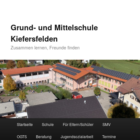
Grund- und Mittelschule
Kiefersfelden
Zusammen lernen, Freunde finden
Hauptmenü
Startseite
Schule
Für Eltern/Schüler
SMV
Zum
OGTS
Beratung
Jugendsozialarbeit
Termine
Inhalt