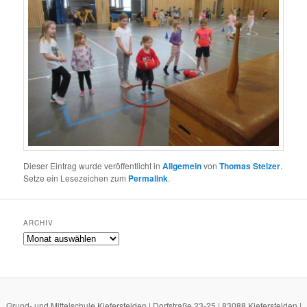
Dieser Eintrag wurde veröffentlicht in
Allgemein
von
Thomas Stelzer
.
Setze ein Lesezeichen zum
Permalink
.
ARCHIV
Archiv
Grund- und Mittelschule Kiefersfelden | Dorfstraße 23-25 | 83088 Kiefersfelden |