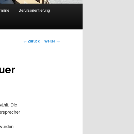
rmine
Berufsorientierung
Beitrags-
←
Zurück
Weiter
→
Navigation
uer
ählt. Die
ersprecher
 wurden