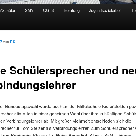
n/Schüler
SMV
OGTS
Beratung
Jugendsozialarbeit
Te
17
von
RS
e Schülersprecher und ne
bindungslehrer
er Bundestagswahl wurde auch an der Mittelschule Kiefersfelden gew
recher stimmten in einer geheimen Wahl über ihre zukünftigen Schül
en Verbindungslehrer ab. Mit großer Mehrheit entschieden sich die
recher für Tom Stelzer als Verbindungslehrer. Zum Schülersprecher
luge Benjamin
, Klasse 7a,
Maier Benedict
, Klasse 8cM,
Thieme