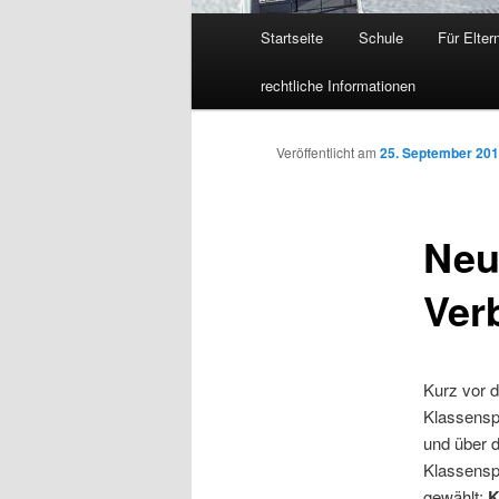
Hauptmenü
Startseite
Schule
Für Elter
Zum
rechtliche Informationen
Inhalt
wechseln
Veröffentlicht am
25. September 20
Neu
Ver
Kurz vor d
Klassensp
und über d
Klassensp
gewählt:
K