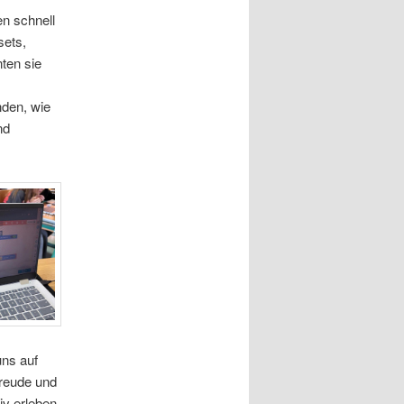
en schnell
sets,
nten sie
nden, wie
nd
uns auf
freude und
iv erleben