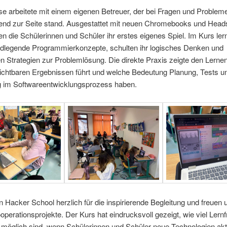
e arbeitete mit einem eigenen Betreuer, der bei Fragen und Problem
zend zur Seite stand. Ausgestattet mit neuen Chromebooks und Head
en die Schülerinnen und Schüler ihr erstes eigenes Spiel. Im Kurs ler
ndlegende Programmierkonzepte, schulten ihr logisches Denken und
en Strategien zur Problemlösung. Die direkte Praxis zeigte den Lerne
ichtbaren Ergebnissen führt und welche Bedeutung Planung, Tests u
 im Softwareentwicklungsprozess haben.
 Hacker School herzlich für die inspirierende Begleitung und freuen 
operationsprojekte. Der Kurs hat eindrucksvoll gezeigt, wie viel Lern
t möglich sind, wenn Schülerinnen und Schüler neue Technologien akt