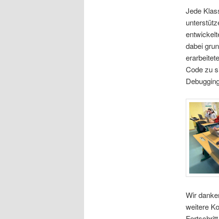
Jede Klass
unterstüt
entwickelt
dabei gru
erarbeitet
Code zu s
Debugging
Wir danken
weitere Ko
Fortschrit