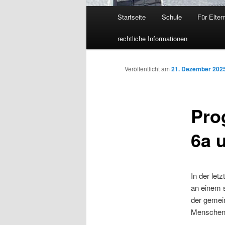
Hauptmenü
Startseite
Schule
Für Elter
Zum
rechtliche Informationen
Inhalt
wechseln
Veröffentlicht am
21. Dezember 202
Pro
6a 
In der let
an einem 
der gemein
Menschen d