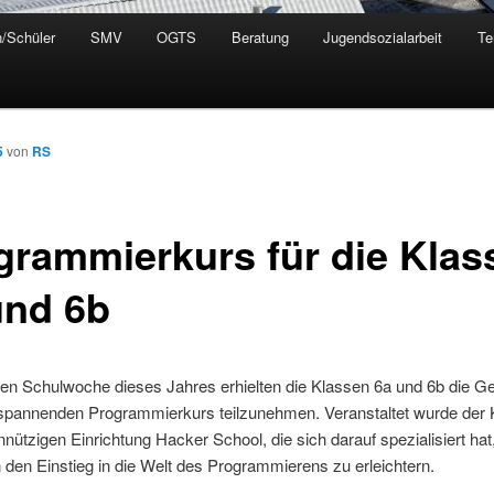
n/Schüler
SMV
OGTS
Beratung
Jugendsozialarbeit
Te
5
von
RS
grammierkurs für die Klas
und 6b
zten Schulwoche dieses Jahres erhielten die Klassen 6a und 6b die Ge
spannenden Programmierkurs teilzunehmen. Veranstaltet wurde der 
nützigen Einrichtung Hacker School, die sich darauf spezialisiert hat
en Einstieg in die Welt des Programmierens zu erleichtern.