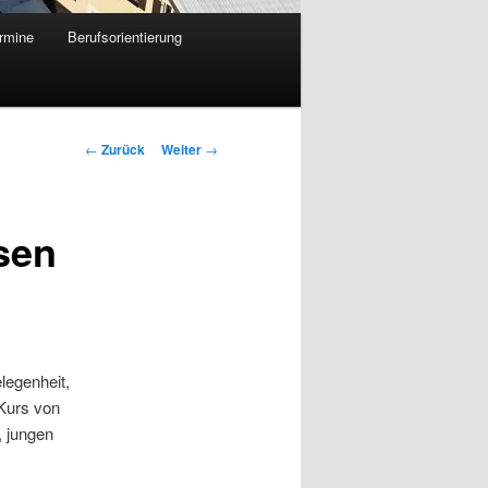
rmine
Berufsorientierung
Beitrags-
←
Zurück
Weiter
→
Navigation
sen
legenheit,
Kurs von
, jungen