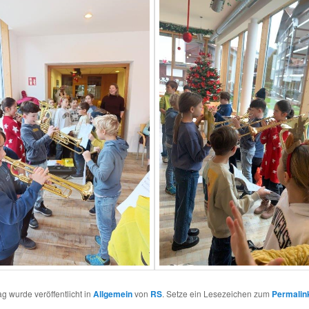
ag wurde veröffentlicht in
Allgemein
von
RS
. Setze ein Lesezeichen zum
Permalin