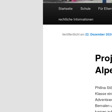
Hauptmenü
Startseite
Schule
Für Elter
Zum
rechtliche Informationen
Inhalt
wechseln
Veröffentlicht am
22. Dezember 202
Pro
Alp
Philina St
Klasse ein
Adventswo
Bemalen un
kamen auf 