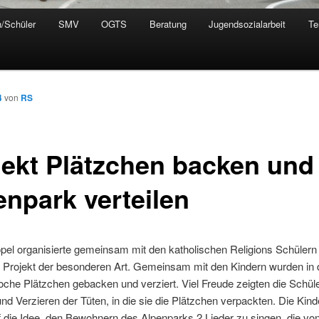
n/Schüler
SMV
OGTS
Beratung
Jugendsozialarbeit
Te
4
von
RS
jekt Plätzchen backen und
enpark verteilen
öpel organisierte gemeinsam mit den katholischen Religions Schülern 
 Projekt der besonderen Art. Gemeinsam mit den Kindern wurden in d
che Plätzchen gebacken und verziert. Viel Freude zeigten die Schül
d Verzieren der Tüten, in die sie die Plätzchen verpackten. Die Kind
die Idee, den Bewohnern des Alpenparks 2 Lieder zu singen, die von