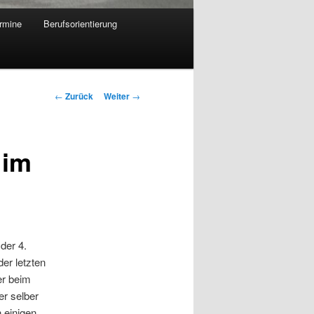
rmine
Berufsorientierung
Beitrags-
←
Zurück
Weiter
→
Navigation
 im
der 4.
er letzten
er beim
er selber
 einigen