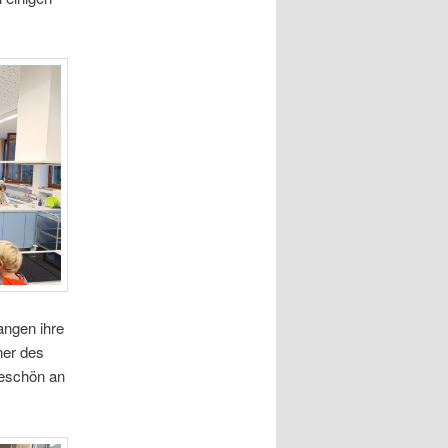
angen ihre
ner des
keschön an