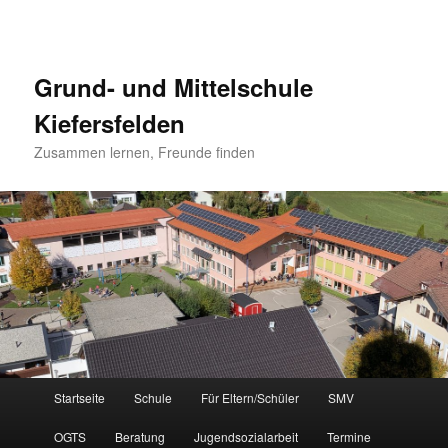
Grund- und Mittelschule
Kiefersfelden
Zusammen lernen, Freunde finden
Hauptmenü
Startseite
Schule
Für Eltern/Schüler
SMV
Zum
OGTS
Beratung
Jugendsozialarbeit
Termine
Inhalt