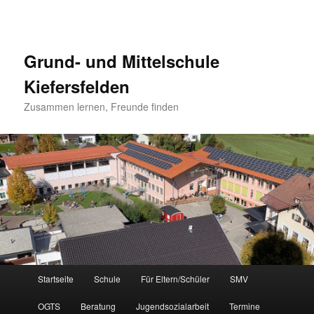
Grund- und Mittelschule
Kiefersfelden
Zusammen lernen, Freunde finden
Hauptmenü
Startseite
Schule
Für Eltern/Schüler
SMV
Zum
OGTS
Beratung
Jugendsozialarbeit
Termine
Inhalt