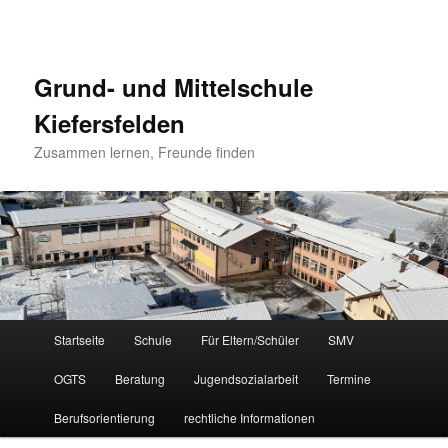
Grund- und Mittelschule
Kiefersfelden
Zusammen lernen, Freunde finden
Hauptmenü
Startseite
Schule
Für Eltern/Schüler
SMV
Zum
OGTS
Beratung
Jugendsozialarbeit
Termine
Inhalt
Berufsorientierung
rechtliche Informationen
wechseln