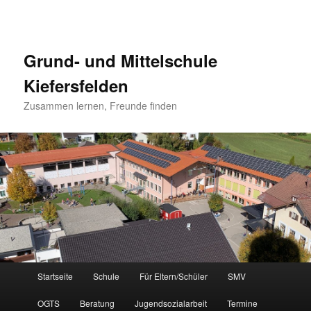
Grund- und Mittelschule
Kiefersfelden
Zusammen lernen, Freunde finden
Hauptmenü
Startseite
Schule
Für Eltern/Schüler
SMV
Zum
OGTS
Beratung
Jugendsozialarbeit
Termine
Inhalt