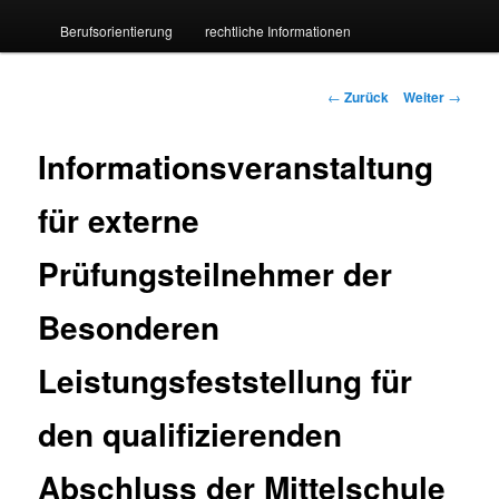
Berufsorientierung
rechtliche Informationen
wechseln
Beitrags-
←
Zurück
Weiter
→
Navigation
Informationsveranstaltung
für externe
Prüfungsteilnehmer der
Besonderen
Leistungsfeststellung für
den qualifizierenden
Abschluss der Mittelschule