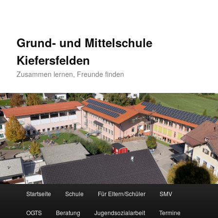
Grund- und Mittelschule
Kiefersfelden
Zusammen lernen, Freunde finden
Hauptmenü
Startseite
Schule
Für Eltern/Schüler
SMV
Zum
OGTS
Beratung
Jugendsozialarbeit
Termine
Inhalt