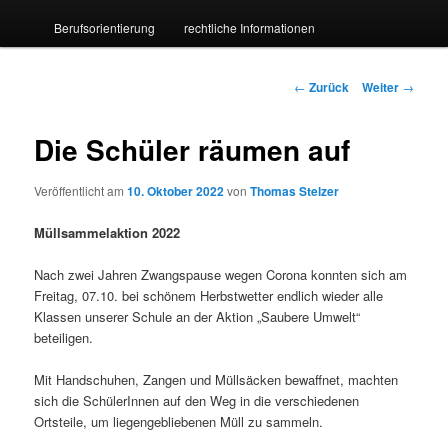
Berufsorientierung
rechtliche Informationen
wechseln
Beitrags-
←
Zurück
Weiter
→
Navigation
Die Schüler räumen auf
Veröffentlicht am
10. Oktober 2022
von
Thomas Stelzer
Müllsammelaktion 2022
Nach zwei Jahren Zwangspause wegen Corona konnten sich am
Freitag, 07.10. bei schönem Herbstwetter endlich wieder alle
Klassen unserer Schule an der Aktion „Saubere Umwelt“
beteiligen.
Mit Handschuhen, Zangen und Müllsäcken bewaffnet, machten
sich die SchülerInnen auf den Weg in die verschiedenen
Ortsteile, um liegengebliebenen Müll zu sammeln.