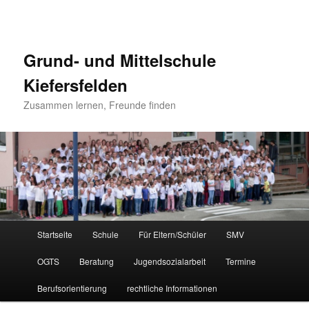
Grund- und Mittelschule
Kiefersfelden
Zusammen lernen, Freunde finden
Hauptmenü
Startseite
Schule
Für Eltern/Schüler
SMV
Zum
OGTS
Beratung
Jugendsozialarbeit
Termine
Inhalt
Berufsorientierung
rechtliche Informationen
wechseln