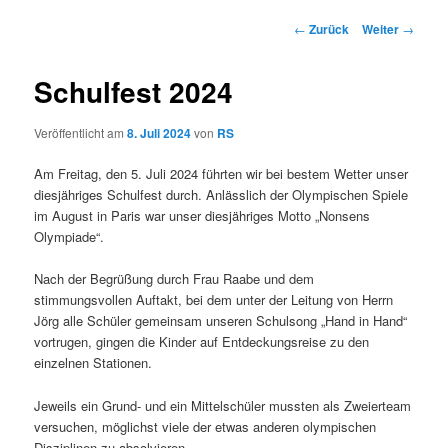
Beitrags-
←
Zurück
Weiter
→
Navigation
Schulfest 2024
Veröffentlicht am
8. Juli 2024
von
RS
Am Freitag, den 5. Juli 2024 führten wir bei bestem Wetter unser
diesjähriges Schulfest durch. Anlässlich der Olympischen Spiele
im August in Paris war unser diesjähriges Motto „Nonsens
Olympiade“.
Nach der Begrüßung durch Frau Raabe und dem
stimmungsvollen Auftakt, bei dem unter der Leitung von Herrn
Jörg alle Schüler gemeinsam unseren Schulsong „Hand in Hand“
vortrugen, gingen die Kinder auf Entdeckungsreise zu den
einzelnen Stationen.
Jeweils ein Grund- und ein Mittelschüler mussten als Zweierteam
versuchen, möglichst viele der etwas anderen olympischen
Disziplinen zu absolvieren.