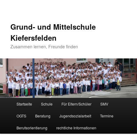
Grund- und Mittelschule
Kiefersfelden
Zusammen lernen, Freunde finden
Hauptmenü
Startseite
Schule
Für Eltern/Schüler
SMV
Zum
Zum
OGTS
Beratung
Jugendsozialarbeit
Termine
Inhalt
sekundären
Berufsorientierung
rechtliche Informationen
wechseln
Inhalt