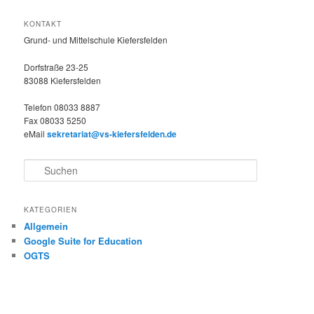
KONTAKT
Grund- und Mittelschule Kiefersfelden
Dorfstraße 23-25
83088 Kiefersfelden
Telefon 08033 8887
Fax 08033 5250
eMail
sekretariat@vs-kiefersfelden.de
S
u
c
h
KATEGORIEN
e
Allgemein
n
Google Suite for Education
OGTS