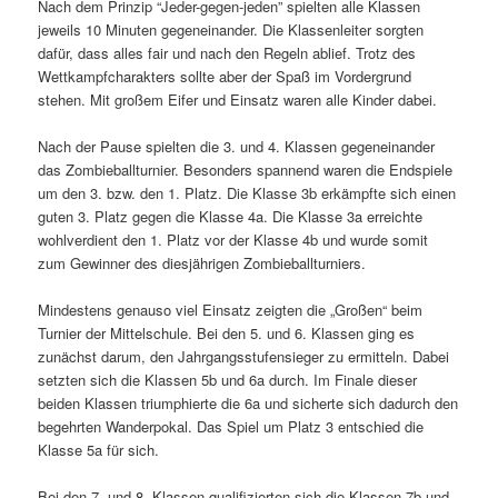
Nach dem Prinzip “Jeder-gegen-jeden” spielten alle Klassen
jeweils 10 Minuten gegeneinander. Die Klassenleiter sorgten
dafür, dass alles fair und nach den Regeln ablief. Trotz des
Wettkampfcharakters sollte aber der Spaß im Vordergrund
stehen. Mit großem Eifer und Einsatz waren alle Kinder dabei.
Nach der Pause spielten die 3. und 4. Klassen gegeneinander
das Zombieballturnier. Besonders spannend waren die Endspiele
um den 3. bzw. den 1. Platz. Die Klasse 3b erkämpfte sich einen
guten 3. Platz gegen die Klasse 4a. Die Klasse 3a erreichte
wohlverdient den 1. Platz vor der Klasse 4b und wurde somit
zum Gewinner des diesjährigen Zombieballturniers.
Mindestens genauso viel Einsatz zeigten die „Großen“ beim
Turnier der Mittelschule. Bei den 5. und 6. Klassen ging es
zunächst darum, den Jahrgangsstufensieger zu ermitteln. Dabei
setzten sich die Klassen 5b und 6a durch. Im Finale dieser
beiden Klassen triumphierte die 6a und sicherte sich dadurch den
begehrten Wanderpokal. Das Spiel um Platz 3 entschied die
Klasse 5a für sich.
Bei den 7. und 8. Klassen qualifizierten sich die Klassen 7b und