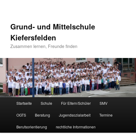
Grund- und Mittelschule
Kiefersfelden
Zusammen lernen, Freunde finden
Hauptmenü
Startseite
Schule
Für Eltern/Schüler
SMV
Zum
OGTS
Beratung
Jugendsozialarbeit
Termine
Inhalt
Berufsorientierung
rechtliche Informationen
wechseln